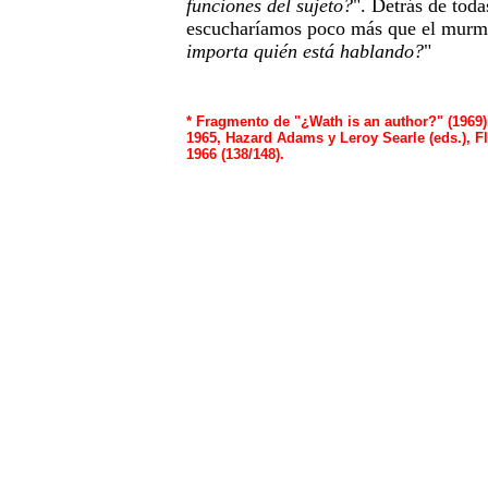
funciones del sujeto?
". Detrás de toda
escucharíamos poco más que el murmul
importa quién está hablando?
"
*
Fragmento de "¿Wath is an author?" (1969),
1965, Hazard Adams y Leroy Searle (eds.), Fl
1966 (138/148).