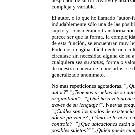
despojado de su rol creativo y analiz
compleja y variable.
El autor, o lo que he llamado "autor-f
indudablemente sólo una de las posibl
sujeto y, considerando transformacion
parece ser que la forma, la complejida
de esta función, se encuentran muy le
Podemos imaginar fácilmente una cult
circulase sin necesidad alguna de su a
cualquiera sea su
status
, forma o valo
de nuestra manera de manejarlos, se d
generalizado anonimato.
No más repeticiones agotadoras. "
¿Qu
autor?
" "
¿Tenemos pruebas de su aute
originalidad?
" "
¿Qué ha revelado de 
través de su lenguaje?
". Nuevas pregu
"
¿Cuáles son los modos de existencia 
dónde proviene? ¿Cómo se lo hace ci
controla?
" "
¿Qué ubicaciones están d
posibles sujetos?
" "
¿Quién puede cump