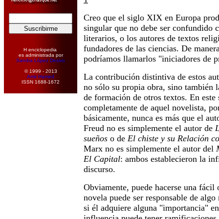
Creo que el siglo XIX en Europa prod
singular que no debe ser confundido c
literarios, o los autores de textos reli
fundadores de las ciencias. De manera 
H enciclopedia
es administrada por
podríamos llamarlos "iniciadores de pr
Sandra López Desivo
© 1999 - 2013
La contribución distintiva de estos au
Amir Hamed
ISSN 1688-1672
no sólo su propia obra, sino también l
de formación de otros textos. En este s
completamente de aquel novelista, po
básicamente, nunca es más que el auto
Freud no es simplemente el autor de
L
sueños
o de
El chiste y su Relación c
Marx no es simplemente el autor del
El Capital
: ambos establecieron la inf
discurso.
Obviamente, puede hacerse una fácil o
novela puede ser responsable de algo 
si él adquiere alguna "importancia" en
influencia puede tener ramificaciones 