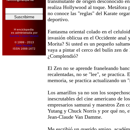
transmutante de origen desconocido en 
realiza Hollywood al toque. Metáfora p
no conoce las "reglas" del Karate org
deportivo.
H enciclopedia
Fantasma oriental colado en el celuloi
es administrada por
Sandra López Desivo
invasión oblicua en el Occidente anal y
© 1999 - 2013
Morita? Si usted es un pequeño saltamo
Amir Hamed
ISSN 1688-1672
vaya a pintar el cerco del bulín zen de
¿Complendió?
El Zen no se aprende franeleando banc
recalentadas, no se "lee", se practica. 
memoria, se practica actualizando un "
Los amarillos ya no son los sospechos
inescrutables del cine americano de los
empresarios samurai y maestros Zen co
Yutang y Chuck Norris y por qué no, el
Jean-Claude Van Damme.
Me escribió un querido amigo, académ