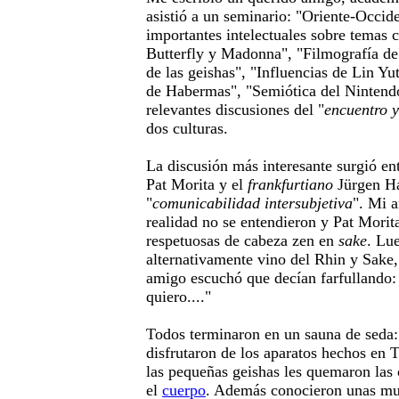
asistió a un seminario: "Oriente-Occide
importantes intelectuales sobre tema
Butterfly y Madonna", "Filmografía de
de las geishas", "Influencias de Lin Y
de Habermas", "Semiótica del Nintendo
relevantes discusiones del "
encuentro 
dos culturas.
La discusión más interesante surgió ent
Pat Morita y el
frankfurtiano
Jürgen Ha
"
comunicabilidad intersubjetiva
". Mi 
realidad no se entendieron y Pat Morita
respetuosas de cabeza zen en
sake
. Lu
alternativamente vino del Rhin y Sake
amigo escuchó que decían farfullando:
quiero...."
Todos terminaron en un sauna de seda:
disfrutaron de los aparatos hechos en
las pequeñas geishas les quemaron las
el
cuerpo
. Además conocieron unas mu