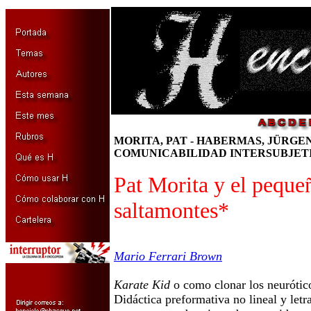
MORITA, PAT - HABERMAS, JÜRGEN
COMUNICABILIDAD INTERSUBJETI
Pat Morita y el peque
saltamontes*
Mario Ferrari Brown
Karate Kid
o como clonar los neurótic
Didáctica preformativa no lineal y letr