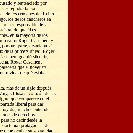
acusado y sentenciado por
ica y repudiado por
iado los crímenes del Reino
ego, los de los caucheros en
l único responsable de la
 aclarando que él es
ones, en la mayoría de los
un feísimo Roger Casement +
por otra parte, desmiente el
o de la primera línea). Roger
Casement guardó silencio,
ucha, Roger Casement
parecería que el novelista
or olvidar de qué estaba
ata, más de un siglo después,
Vargas Llosa al corazón de las
figura que comparece en el
oartada liberal para dar
, hoy día, muchos entienden
ciones de derechos
 para no decir desde la
de su tema (protagonista de
ue debe ocultar su sexualidad