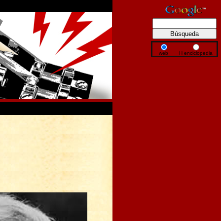
web
H enciclopedia