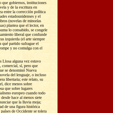
o que gobiernos, instituciones
vela y de la escritura en
za entre la corrección política
ades estadounidenses y el
libros (novelas de minorías
sas) plantea que el lector, en
suma lo consabido, se congele
nsamiento liberal que confunde
ras izquierda (el arte siempre
a qué partido sufrague el
 rompe y no comulga con el
s Llosa alguna vez estuvo
 comercial, sí, pero que
l que se denominó Nueva
ovela del lenguaje, o incluso
a libertaria; este relato, su
el, dice menos sobre
sa que sobre lugares
ialismo europeo cuando todo
do desde hace al menos siete
unciar que la lluvia moja;
ad de una figura histórica
 países de Occidente se tolera