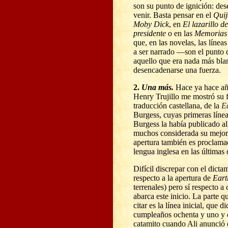
son su punto de ignición: de
venir. Basta pensar en el
Quij
Moby Dick
, en
El lazarillo d
presidente
o en las
Memorias
que, en las novelas, las líneas
a ser narrado
—
son el punto 
aquello que era nada más bla
desencadenarse una fuerza.
2.
Una más.
Hace ya hace año
Henry Trujillo me mostró su 
traducción castellana, de la
E
Burgess, cuyas primeras línea
Burgess la había publicado al
muchos considerada su mejor 
apertura también es proclama
lengua inglesa en las últimas
Difícil discrepar con el dicta
respecto a la apertura de
Eart
terrenales) pero sí respecto a
abarca este inicio. La parte qu
citar es la línea inicial, que d
cumpleaños
ochenta y uno y 
catamito cuando Ali anunció 