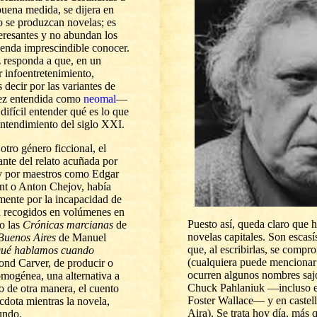
buena medida, se dijera en
o se produzcan novelas; es
eresantes y no abundan los
ienda imprescindible conocer.
z
responda a que, en un
 infoentretenimiento,
s decir por las variantes de
vez entendida como
neomal
—
ifícil entender qué es lo que
entendimiento del siglo XXI.
otro género ficcional, el
nte del relato acuñada por
 y por maestros como Edgar
t o Anton Chejov, había
mente por la incapacidad de
n recogidos en volúmenes en
Puesto así, queda claro que 
o las
Crónicas marcianas
de
novelas capitales. Son escas
Buenos Aires
de Manuel
que, al escribirlas, se compr
ué hablamos cuando
(cualquiera puede mencionar
nd Carver, de producir o
ocurren algunos nombres sa
omogénea, una alternativa a
Chuck Pahlaniuk
—
incluso 
o de otra manera, el cuento
Foster Wallace
—
y en castel
cdota mientras la novela,
Aira). Se trata hoy día, más 
undo.