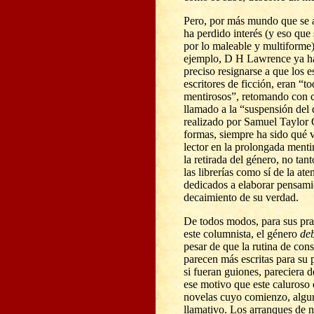
Pero, por más mundo que se a
ha perdido interés (y eso que 
por lo maleable y multiforme)
ejemplo, D H Lawrence ya ha
preciso resignarse a que los es
escritores de ficción, eran “t
mentirosos”, retomando con c
llamado a la “suspensión del
realizado por Samuel Taylor C
formas, siempre ha sido qué 
lector en la prolongada menti
la retirada del género, no tan
las librerías como sí de la at
dedicados a elaborar pensami
decaimiento de su verdad.
De todos modos, para sus pra
este columnista, el género
de
pesar de que la rutina de con
parecen más escritas para su 
si fueran guiones, pareciera d
ese motivo que este caluroso 
novelas cuyo comienzo, algun
llamativo. Los arranques de n