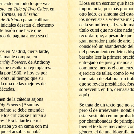
Llosa es un escritor que hac
sencadenan todo lo que va a
importancia, por más promoc
ote
, en
Tale of Two Cities
, en
otro lado, es síntoma del esta
e Tormes
, en
El señor
los novelistas a volverse insi
 de Adriano
paran calibrar
celta somnífero, tal vez lo más
 iniciales desatan el elemento
título cursi que no dice nad
de fisión que hace que
recordar que, a pesar de que
nco de página ahora sea el
gran narrador (nada de arte, 
consideró un abanderado del i
s en Madrid, cierta tarde,
del pensamiento en letras his
flamante compra, en
bastaba leer la primera oració
arthly Powers
, de Anthony
entregado de pies y manos a l
s me resultaron ejemplares.
comunes; menos el comienzo
lá por 1980, y hoy es por
ejercicio de taller, como lo ve
obra, al tiempo que su
que tratan de elaborar un tra
da una de las mejores de
que se revela presidiario, fo
 décadas.
sobrevenir, en fin, demasiado
aquí).
men de la cátedra sajona
hly
Powers
(Asuntos
Se trata de un texto que no se
 cuánto se debe entender
pero sí de irrelevante, notable
e los críticos se limitan a
estar sostenido en un probad
ice: “Era la tarde de mi
por chambonadas de principia
estaba yo en cama con mi
bien el texto se mercadea co
que el arzobispo había
género, el de una biografía 