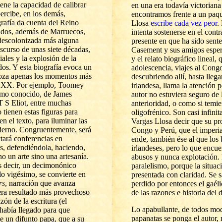
ene la capacidad de calibrar
en una era todavía victoriana 
ercibe, en los demás,
encontramos frente a un paq
grafía da cuenta del Reino
Llosa
escribe cada vez peor
.
dos, además de Marruecos,
intenta sostenerse en el cont
 descolonizada más alguna
presente en que ha sido sent
nscurso de unas siete décadas,
Casement y sus amigos espera
les y la explosión de la
y
el relato biográfico lineal,
os. Y esta biografía evoca un
adolescencia, viajes al Congo
roza apenas los momentos más
descubriendo allí, hasta llega
lo XX. Por ejemplo, Toomey
irlandesa, llama la atención p
imo conocido, de James
autor no estuviera seguro de
 S Eliot, entre muchas
anterioridad, o como si temier
 tienen estas figuras para
oligofrénico. Son casi infinit
en el texto, para iluminar las
Vargas Llosa decir que su pr
derno. Congruentemente, será
Congo y Perú, que el imperia
ctará conferencias en
ende, también ése al que los 
s, defendiéndola, haciendo,
irlandeses, pero lo que encue
o un arte sino una artesanía.
abusos y nunca explotación. 
es decir, un decimonónico
paralelismo, porque la situaci
glo vigésimo, se convierte en
presentada con claridad. Se s
rs
, narración que avanza
perdido por entonces el gaél
iera resultado más provechoso
de las razones e historia del 
zón de la escritura (el
Lo apabullante, de todos mo
 había llegado para que
papanatas se ponga el autor, m
e un difunto papa, que a su