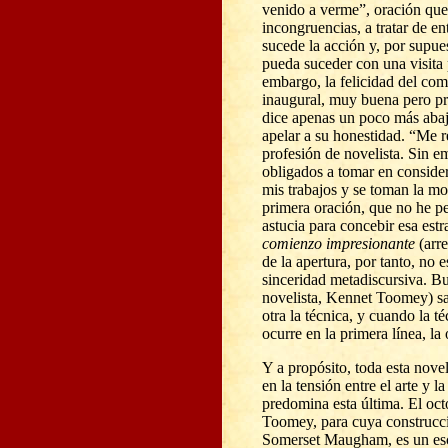
venido a verme”, oración que 
incongruencias, a tratar de 
sucede la acción y, por supue
pueda suceder con una visita 
embargo, la felicidad del com
inaugural, muy buena pero pre
dice apenas un poco más abaj
apelar a su honestidad. “Me r
profesión de novelista. Sin e
obligados a tomar en consider
mis trabajos y se toman la mol
primera oración, que no he pe
astucia para concebir esa es
comienzo impresionante
(arr
de la apertura, por tanto, no e
sinceridad metadiscursiva. Bu
novelista, Kennet Toomey) sab
otra la técnica, y cuando la 
ocurre en la primera línea, la
Y a propósito, toda esta novel
en la tensión entre el arte y l
predomina esta última. El oc
Toomey, para cuya construcc
Somerset Maugham, es un esc