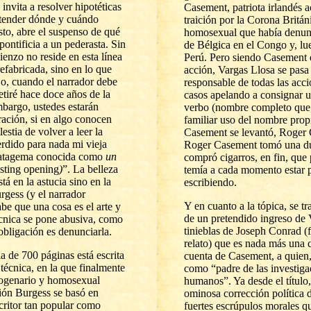
invita a resolver hipotéticas
Casement, patriota irlandés 
entender dónde y cuándo
traición por la Corona Britán
sto, abre el suspenso de qué
homosexual que había denunc
pontificia a un pederasta. Sin
de Bélgica en el Congo y, lu
ienzo no reside en esta línea
Perú. Pero siendo Casement e
fabricada, sino en lo que
acción, Vargas Llosa se pasa
o, cuando el narrador debe
responsable de todas las acci
etiré hace doce años de la
casos apelando a consignar 
mbargo, ustedes estarán
verbo (nombre completo que, 
ación, si en algo conocen
familiar uso del nombre propi
estia de volver a leer la
Casement se levantó, Roger 
rdido para nada mi vieja
Roger Casement tomó una d
tratagema conocida como
un
compró cigarros, en fin, que 
esting opening
)
”.
La belleza
temía a cada momento estar p
stá en la astucia sino en la
escribiendo.
rgess (y el narrador
Y en cuanto a la tópica, se tr
e que una cosa es el arte y
de un pretendido ingreso de 
técnica se pone abusiva, como
tinieblas de Joseph Conrad (
 obligación es denunciarla.
relato) que es nada más una c
a de 700 páginas está escrita
cuenta de Casement, a quien
a técnica, en la que finalmente
como “padre de las investiga
togenario y homosexual
humanos”. Ya desde el título,
ión Burgess se basó en
ominosa corrección política 
ritor tan popular como
fuertes escrúpulos morales q