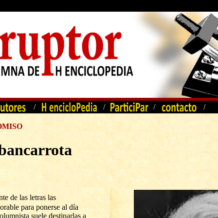
/
/
/
/
OMISO
 bancarrota
te de las letras las
rable para ponerse al día
columnista suele destinarlas a