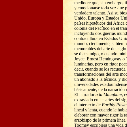
mediocre que, sin embargo, ti
y emocionarse toda vez que p
verdadero talento. Así su bio
Unido, Europa y Estados Uni
países hipotéticos del África
colonia del Pacífico en el tra
incluyendo dos guerras mundia
contracultura en Estados Unid
mundo, ciertamente, si bien 
memorables del arte del sig
se dice amigo, o cuando mín
Joyce, Ernest Hemingway o T
luminarias, pero en rigor poco
decir, cuando se los recuerda 
transformaciones del arte mo
un abonado a la técnica, y di
universidades estadounidense
básicamente, de la narración n
El narrador
a la Maugham
, 
extraviado en las artes del si
el intertexto de
Earth
ly
Powe
lineal y lenta, cuando le hub
elaborar con mayor rigor la ra
arzobispo de la primera línea
Toomey escribiera una vida d