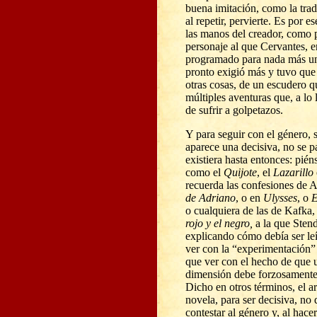
buena imitación, como la trad
al repetir, pervierte. Es por e
las manos del creador, como p
personaje al que Cervantes, e
programado para nada más una
pronto exigió más y tuvo que 
otras cosas, de un escudero qu
múltiples aventuras que, a lo 
de sufrir a golpetazos.
Y para seguir con el género, 
aparece una decisiva, no se 
existiera hasta entonces: pié
como el
Quijote
, el
Lazarillo
recuerda las confesiones de 
de Adriano
, o en
Ulysses
, o
E
o cualquiera de las de Kafka,
rojo y el negro,
a la que Stend
explicando cómo debía ser leí
ver con la “experimentación” 
que ver con el hecho de que 
dimensión debe forzosamente
Dicho en otros términos, el a
novela, para ser decisiva, no
contestar al género y, al hace