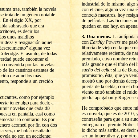
industrial de lo mismo, algo 
suma trae, también la novela
con el cine, alguna vez una é
se trata de un género notable
conoció maestros, hoy resig
. En el siglo XX, por
de películas. Las ficciones 
bía subrayado que era
quedan en eso hoy, en apenas
critores, es decir los
3. Una menos.
La
antípoda 
odos unos malditos
con
Earthly
Powers
me pasó 
rudeza y resignación aquel
librería de viejo en la que c
 descreimiento” alguna vez
relativamente reciente, de na
oleridge. El asunto, de todas
premiado, cuyo nombre retum
verdad puede encontrar el
más grande que el título del l
ra convenida por las novelas:
sueño del celta
: si la de Bur
to de los cansinos estantes de
promisorio, ésta, que ya vení
ención de aquellos más
mostró uno por demás decepc
ento, responde a un crecido
puerta de la celda, con el ch
viento entró también el ruido
cticantes, como por ejemplo
piedra apagaban y Roger se d
bería
tener algo para decir, a
He comprobado que entre mis
sumir novelas que cada día
esa novela, que es de 2010, 
puesta en pantalla, casi como
contraseña para que a su auto
emostrar lo contrario. Es por
entregaran el premio Nobel. E
enero acometí por fin con dos
lo dicho más arriba, es decir
a vez, me había resultado
ser un imperativo y, por otro
ovela no son un accidente;