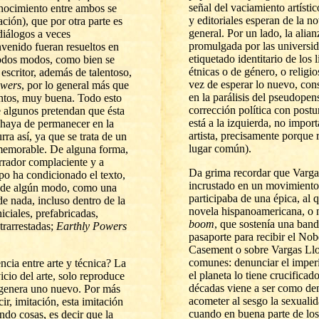
señal del vaciamiento artístic
onocimiento entre ambos se
y editoriales esperan de la no
ación), que por otra parte es
general. Por un lado, la alian
iálogos a veces
promulgada por las universid
venido fueran resueltos en
etiquetado identitario de los 
odos modos, como bien se
étnicas o de género, o religio
escritor, además de talentoso,
vez de esperar lo nuevo, con
wers
, por lo general más que
en la parálisis del pseudope
ntos, muy buena. Todo es
to
corrección política con postu
e algunos pretendan que ésta
está a la izquierda, no import
 haya de permanecer en la
artista, precisamente porque
a así, ya que se trata de un
lugar común).
 memorable. De alguna forma,
arrador complaciente y a
Da grima recordar que Varga
mpo ha condicionado el texto,
incrustado en un movimiento,
o de algún m
odo, como una
participaba de una épica, a
 nada, incluso dentro de la
novela hispanoamericana, o n
iciales, prefabricadas,
boom
, que sostenía una bander
trarrestadas;
Earthly
Powers
pasaporte para recibir el Nob
Casement o sobre
Vargas Llo
comunes: denunciar el imper
encia entre arte y técnica? La
el planeta lo tiene crucifica
vicio del arte, solo reproduce
décadas viene a ser como den
, genera uno nuevo. Por más
acometer al sesgo la sexualid
ir, imitación, esta imitación
cuando en buena parte de los
do cosas, es decir que la