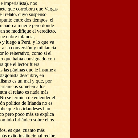
e imperialista), nos
uete que corrobora que Vargas
 El relato, cuyo suspenso
rapunto entre dos tiempos, el
enciado a muerte pero donde
n se modifique el veredicto,
 que cubre infancia,
 y luego a Perú, y lo que va
r a su conversión y militancia
or lo reiterativo, como si el
 lo que había consignado con
a que el lector fuera
as las páginas que le insume a
otagonista descubre, en
lismo es un mal y que, por
británicos someten a los
ntra el relato es nada más
No se termina de entender el
ón política de Irlanda no es
abe que los irlandeses han
ico pero poco más se explica
dominio británico sobre ellos.
dos, es que, cuanto más
ás éxito institucional recibe,