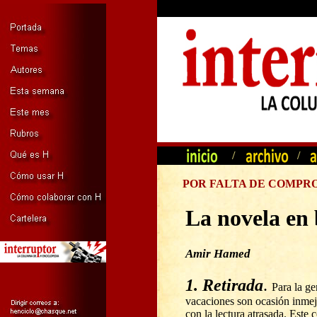
/
/
POR FALTA DE COMPR
La novela en
Amir Hamed
1. Retirada
.
Para la gen
vacaciones son ocasión inmejo
con la lectura atrasada. Este 