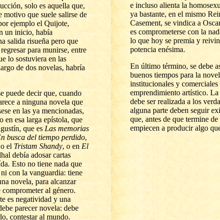
e incluso alienta la homosexu
ucción, solo es aquella que,
ya bastante, en el mismo Re
se motivo que suele salirse de
Casement, se vindica a Osca
or ejemplo el Quijote,
es comprometerse con la nada
n un inicio, había
lo que hoy se premia y reivin
 salida risueña pero que
potencia enésima.
regresar para munirse, entre
e lo sostuviera en las
En último término, se debe a
largo de dos novelas, habría
buenos tiempos para la novel
institucionales y comerciales 
emprendimiento artístico. La
se puede decir que, cuando
debe ser realizada a los verd
parece a ninguna novela que
alguna parte deben seguir ex
nsese en las ya mencionadas,
que, antes de que termine de 
o en esa larga epístola, que
empiecen a producir algo que
Agustín, que es
Las memorias
n busca del tiempo perdido
,
 o el
Tristam Shandy
, o en
El
hal debía adosar cartas
da. Esto no tiene nada que
ni con la vanguardia: tiene
una novela, para alcanzar
 comprometer al género.
rte es negatividad y una
 debe parecer novela: debe
rlo, contestar al mundo.