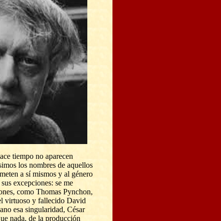
hace tiempo no aparecen
ísimos los nombres de aquellos
ometen a sí mismos y al género
 sus excepciones: se me
jones, como Thomas Pynchon,
el virtuoso y fallecido David
lano esa singularidad, César
que nada, de la producción