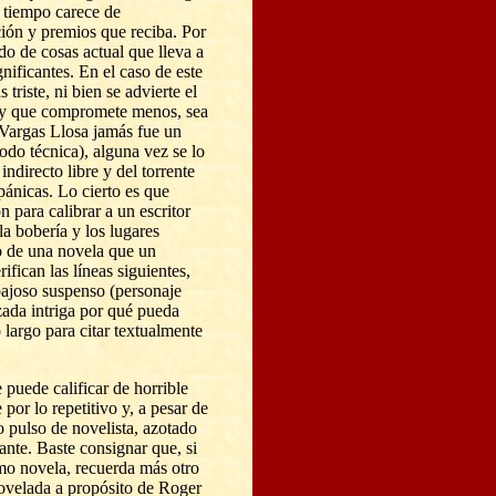
e tiempo carece de
ión y premios que reciba. Por
do de cosas actual que lleva a
gnificantes. En el caso de este
 triste, ni bien se advierte el
a y que compromete menos,
sea
 Vargas Llosa jamás fue un
todo técnica), alguna vez se lo
ndirecto libre y del torrente
pánicas. Lo cierto es que
n para calibrar a un escritor
a bobería y los lugares
 de una novela que un
rifican las líneas siguientes,
bajoso suspenso (personaje
rzada intriga por qué pueda
 largo para citar textualmente
 puede calificar de horrible
 por lo repetitivo y, a pesar de
o pulso de novelista, azotado
nte. Baste consignar que, si
mo novela, recuerda más otro
novelada a propósito de Roger