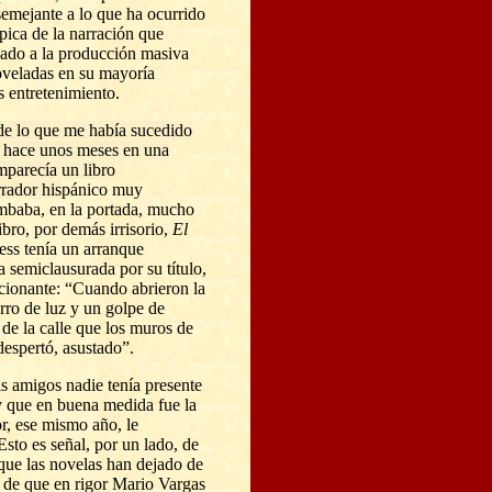
semejante a lo que ha ocurrido
pica de la narración que
nado a la producción masiva
noveladas en su mayoría
 entretenimiento.
de lo que me había sucedido
hace unos meses en una
omparecía un libro
rrador his
pánico muy
baba, en la portada, mucho
ibro, por demás irrisorio,
El
gess tenía un arranque
a semiclausurada por su título,
ionante: “Cuando abrieron la
orro de luz y un golpe de
 de la calle que los muros de
espertó, asustado”.
 amigos nadie tenía presente
y que en buena medida fue la
r, ese mismo año, le
sto es señal, por un lado, de
 que las novelas han dejado de
, de que en rigor Mario Vargas