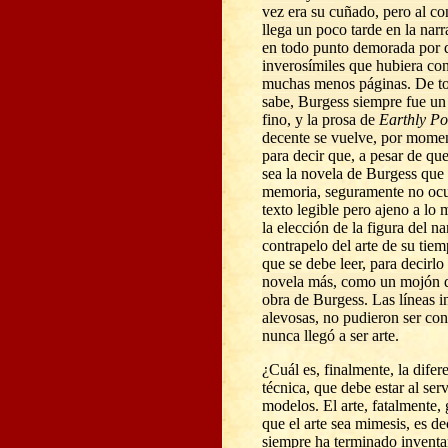
vez era su cuñado, pero al c
llega un poco tarde en la narr
en todo punto demorada por d
inverosímiles que hubiera con
muchas menos páginas. De t
sabe, Burgess siempre fue un 
fino, y la prosa de
Earthly
Po
decente se vuelve, por mome
para decir que, a pesar de qu
sea la novela de Burgess que
memoria, seguramente no ocurr
texto legible pero ajeno a lo
la elección de la figura del n
contrapelo del arte de su tie
que se debe leer, para decirl
novela más, como un mojón de
obra de Burgess. Las líneas in
alevosas, no pudieron ser con
nunca llegó a ser arte.
¿Cuál es, finalmente, la difer
técnica, que debe estar al ser
modelos. El arte, fatalmente
que el arte sea mimesis, es dec
siempre ha terminado inventan