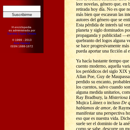
leer novelas, género que, en 
retirada hoy día. No es que n
más bien que escasean las int
autores del género que se ent
Esta pérdida de interés tal ve
H enciclopedia
planeta y siglo dominados por
es administrada por
Sandra López Desivo
propaganda y publicidad
—
e
quebranto del logos alguna 
© 1999 - 2013
Amir Hamed
se hace progresivamente más d
ISSN 1688-1672
pueda aportar una ficción al 
Ya hacía bastante tiempo que 
cuento moderno, aquella varia
los periódicos del siglo XIX
Allan Poe, Guy de Maupassan
perdido su encanto, probable
los cuentos, salvo cuando so
alguna medida unitarios, com
Ray Bradbury, la
Misteriosa 
Mujica Láinez o incluso
De q
hablamos de amor
, de Raymo
manifestar una perspectiva h
eso que es nuestra vida. Dich
suele ser el dominio de la ané
como se sabe, descorre un m