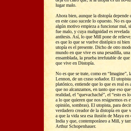
lugar malo.
Ahora bien, aunque la distopía depende 
en este caso sucede lo opuesto. No es q
algún motivo empieza a funcionar mal, s
fue malo, y cuya malignidad es revelada 
antítesis. Así, lo que Mill pone de reliev
es que lo que se vuelve distópico ni bie
utopía es el presente. Dicho de otro modo,
mundo en que vive es una pesadilla, un
ensamblada, la prueba irrefutable de que 
que vive en Distopía.
No es que se trate, como en “Imagine”, 
Lennon, de un craso soñador. El utopist
platónico, entiende que lo que es real e
que no alcanzamos, en tanto que eso que
realidad, el “quevachaché”, el “esto es lo
a lo que quieren que nos resignemos es en
opinión, sombras). El utopista, para decir
verdadero creador de la distopía en que 
a que la vida sea esa ilusión de Maya en 
India y que, contemporáneo a Mill, y ta
Arthur Schopenhauer.