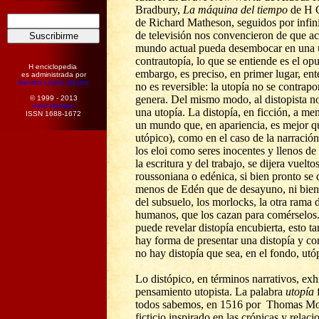
Bradbury,
La máquina del tiempo
de H 
de Richard Matheson, seguidos por infini
de televisión nos convencieron de que ac
mundo actual pueda desembocar en una u
contrautopía, lo que se entiende es el opu
H enciclopedia
embargo, es preciso, en primer lugar, en
es administrada por
Sandra López Desivo
no es reversible: la utopía no se contrapon
genera. Del mismo modo, al distopista no
© 1999 - 2013
Amir Hamed
una utopía. La distopía, en ficción, a me
ISSN 1688-1672
un mundo que, en apariencia, es mejor que
utópico), como en el caso de la narración
los eloi como seres inocentes y llenos de
la escritura y del trabajo, se dijera vuelt
roussoniana o edénica, si bien pronto se 
menos de Edén que de desayuno, n
i
bien
del subsuelo, los morlocks, la otra rama 
humanos, que los cazan para comérselos. 
puede revelar distopía encubierta, esto t
hay forma de presentar una distopía y con
no hay distopía que sea, en el fondo, utó
Lo distópico, en términos narrativos, exhi
pensamiento utopista. La palabra
utopía
todos sabemos, en 1516 por Thomas M
ficticio inspirado en las crónicas y relaci