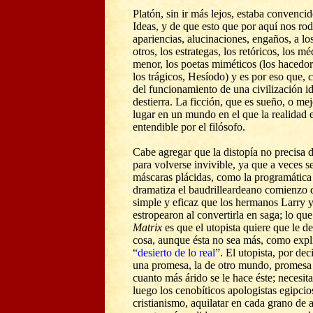
Platón, sin ir más lejos, estaba convencid
Ideas, y de que esto que por aquí nos ro
apariencias, alucinaciones, engaños, a los
otros, los estrategas, los retóricos, los 
menor, los poetas miméticos (los hacedo
los trágicos, Hesíodo) y es por eso que,
del funcionamiento de una civilización id
destierra. La ficción, que es sueño, o me
lugar en un mundo en el que la realidad e
entendible por el filósofo.
Cabe agregar que la distopía no precisa 
para volverse invivible, ya que a veces s
máscaras plácidas, como la programática
dramatiza el baudrilleardeano comienzo
simple y eficaz que los hermanos Larr
estropearon al convertirla en saga; lo qu
Matrix
es que el utopista quiere que le de
cosa, aunque ésta no sea más, como expli
“
desierto de lo real
”. El utopista, por deci
una promesa, la de otro mundo, promesa 
cuanto más árido se le hace éste; necesi
luego los cenobíticos apologistas egipcio
cristianismo, aquilatar en cada grano de a