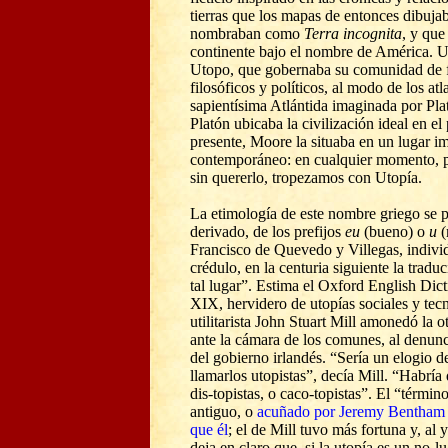
tierras que los mapas de entonces dibuja
nombraban como
Terra incognita
, y qu
continente bajo el nombre de América. Uto
Utopo, que gobernaba su comunidad de f
filosóficos y políticos, al modo de los atl
sapientísima Atlántida imaginada por Pla
Platón ubicaba la civilización ideal en el p
presente, Moore la situaba en un lugar i
contemporáneo: en cualquier momento, p
sin quererlo, tropezamos con Utopía.
La etimología de este nombre griego se p
derivado, de los prefijos
eu
(bueno) o
u
(
Francisco de Quevedo y Villegas, indiv
crédulo, en la centuria siguiente la tradu
tal lugar”. Estima el Oxford English Dict
XIX, hervidero de utopías sociales y tec
utilitarista John Stuart Mill amonedó la o
ante la cámara de los comunes, al denuncia
del gobierno irlandés. “Sería un elogio 
llamarlos utopistas”, dec
í
a Mill. “Habría 
dis-topistas, o caco-topistas”. El “términ
antiguo, o
acuñado por Jeremy Bentham o
que él
; el de Mill tuvo más fortuna y, al 
deja en claro que, si la utopía es un no-lu