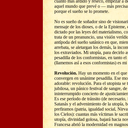
cuanto más ardido y reseco, empezar a de
aquel mundo que prevé o — más precis
porque el sueño se lo promete.
No es sueño de soñador sino de visionari
mensaje de los dioses, o de la Episteme,
dictado por las leyes del materialismo, 
trata de un preanuncio, una visión verídic
antípoda del sueño satánico en que, mient
arrebata, se aletargan los demás, la inc
los extraviados. Mi utopía, para decirlo a
pesadilla de los conformistas, en tanto e
(llamemos así a esos conformistas) es mi 
Revolución.
Hay un momento en el que l
convergen en unánime pesadilla. Ese m
adorable: revolución. Para el utopista se 
jubilosa, un pánico festival de sangre, d
ininterrumpido concierto de ajusticiamient
Es ese período de tránsito (de necesario, i
Satanás y el advenimiento de la utopía, b
prefiramos (patria, igualdad social, Nir
los Cielos): cuantas más víctimas le sacr
utopía, divinidad golosa, bajará hacia no
Francesa abrió la modernidad en magnos