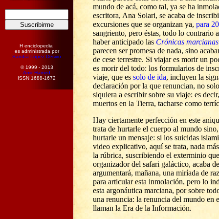
mundo de acá, como tal, ya se ha inmol
escritora, Ana Solari, se acaba de inscribi
excursiones que se organizan ya,
para 2
sangriento, pero éstas, todo lo contrario 
haber anticipado las
Crónicas marcianas
H enciclopedia
parecen ser promesa de nada, sino acaba
es administrada por
Sandra López Desivo
de cese terrestre. Si viajar es morir un po
es morir del todo: los formularios de insc
© 1999 - 2013
Amir Hamed
viaje, que es
s
o
lo de ida
, incluyen la sig
ISSN 1688-1672
declaración por la que renuncian, no s
o
l
siquiera
a
escribir sobre su viaje: es deci
muertos en la Tierra, tacharse como terríc
Hay ciertamente perfección en este aniq
trata de hurtarle el cuerpo al mundo sino
hurtarle un mensaje: si los suicidas islam
video explicativo, aquí se trata, nada má
la rúbrica, suscribiendo el exterminio que
organizador del safari galáctico, acaba de
argumentará, mañana, una miríada de raz
para articular esta inmolación, pero lo i
esta argonáutica marciana, por sobre tod
una renuncia: la renuncia del mundo en 
llaman la Era de la Información.