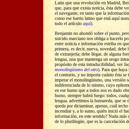
Latin que una revolución en Madrid, Ben
que, para que exista noticia, ésta debe ve
el navegante, en tanto que la información
como ese barrio latino que está aquí nomá
todo el artículo
aquí
).
Benjamin no ahondó sobre el punto, pero
suicido marciano nos obliga a hacerlo por 
entre noticia e información estriba en qu
primera, es decir, nueva, novedad, debe 
de extranjería; debe llegar
, d
e alguna for
lengua, una que mantenga un sesgo intra
propósito de esta intraducibilidad, ver J
monolingüismo del otro
). Para que haya
el contrario, y no importa cuánto ésta se
imperar el monolingüismo, una versión 
indiferenciada de lo mismo, cuyo epítom
en ese humo que a todos nos es dado obs
humo, siempre habrá fuego: todos, cualqu
lengua, advertimos la humareda, que se 
queda por dictaminar, apenas, cuál techo
incendiar y, a lo sumo, quién inició
el fu
información, en este sentido? Nada más 
de lo plurilingüe, que es la cancelación 