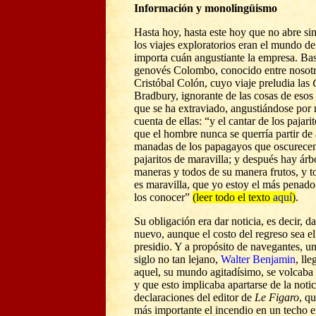
Información y monolingüismo
Hasta hoy, hasta este hoy que no abre si
los viajes exploratorios eran el mundo de 
importa cuán angustiante la empresa.
Bas
genovés Colombo, conocido entre nosot
Cristóbal Col
ó
n, cuyo viaje preludia las
Bradbury, ignorante de las cosas de eso
que se ha extraviado, angustiándose por 
cuenta de ellas:
“y el cantar de los pajari
que el hombre nunca se querría partir de 
manadas de los papagayos que oscurecen 
pajaritos de maravilla; y después hay árb
maneras y todos de su manera frutos, y 
es maravilla, que yo estoy el más penad
los conocer”
(leer todo el texto
aquí
)
.
Su obligación era dar noticia, es decir, da
nuevo, aunque el costo del regreso sea el
presidio. Y a propósito de navegantes, u
n
siglo no tan lejano,
Walter Benjamin
, ll
aquel, su mundo agitadísimo, se volcaba 
y que esto implicaba apartarse de la noti
declaraciones del editor de
Le Figaro
, q
más importante el incendio en un techo e