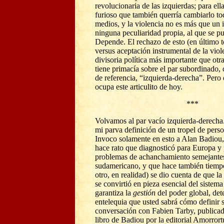
revolucionaria de las izquierdas; para el
furioso que también querría cambiarlo todo
medios, y la violencia no es más que un 
ninguna peculiaridad propia, al que se pu
Depende. El rechazo de esto (en último 
versus aceptación instrumental de la viol
divisoria política más importante que otr
tiene primacía sobre el par subordinado,
de referencia, “izquierda-derecha”. Pero
ocupa este articulito de hoy.
***
Volvamos al par vac
ío izquierda-derech
mi parva definición de un tropel de perso
Invoco solamente en esto a Alan Badiou,
hace rato que diagnosticó para Europa y 
problemas de achanchamiento semejantes 
sudamericano, y que hace también tiempo
otro, en realidad) se dio cuenta de que l
se convirtió en pieza esencial del sistem
garantiza la
gestión
del poder global, det
entelequia que usted sabrá cómo definir s
conversación con Fabien Tarby, publicad
libro de Badiou por la editorial Amorrort