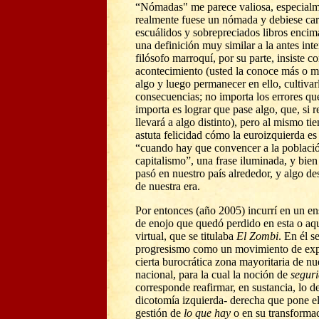
“Nómadas" me parece valiosa, especialm
realmente fuese un nómada y debiese car
escuálidos y sobrepreciados libros encim
una definición muy similar a la antes inte
filósofo marroquí, por su parte, insiste co
acontecimiento (usted la conoce más o m
algo y luego permanecer en ello, cultivar
consecuencias; no importa los errores qu
importa es lograr que pase algo, que, si 
llevará a algo distinto), pero al mismo t
astuta felicidad cómo la euroizquierda es
“cuando hay que convencer a la población
capitalismo”, una frase iluminada, y bien
pasó en nuestro país alrededor, y algo d
de nuestra era.
Por entonces (año 2005) incurrí en un e
de enojo que quedó perdido en esta o aqu
virtual, que se titulaba
El Zombi
. En él s
progresismo como un movimiento de expr
cierta burocrática zona mayoritaria de nu
nacional, para la cual la noción de
segur
corresponde reafirmar, en sustancia, lo d
dicotomía izquierda- derecha que pone el
gestión de
lo que hay
o en su transformac