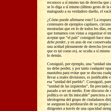
reconoce a sí mismo tan de derecha que 
se lo diga a sí mismo (último gesto de la
malogrado a su verdadero dueño, el vací
¿Cómo puede afirmarse esto? La respuest
centenares de ejemplos capilares, circuns
mostrarían que en lo de todos los días, e
que tomamos con vistas a organizar el mu
aceptar que “el país” consiguió hace mu
debe perder
, y en aras de ese conservadu
una actitud plenamente de derecha (recué
que es tal como es), se oculta a sí mismo
lo demás.
Consiguió, por ejemplo, una “unidad sind
no debe perder, y por tanto cualquier opa
maniobra para evitar que se discuta cual
llevar a reales divisiones, es justificable
esa “unidad del pueblo”. Consiguió, par
“unidad de las izquierdas”, fin preciado p
pasado a ser un medio. Este discurso de 
política es un fin intocable”
pareciera a 
ideologema del grupo de ciudadanos dirig
se aseguran la perduración de su propia 
dirigentes a través de una opacidad siem