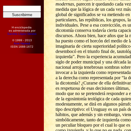
modernas
, parecen ir quedando cada vez
medida que la lógica de un cada vez más
global de significados se va metiendo en
particulares, las repúblicas, los grupos, l
individuales. Pese a esa convicción, es u
H enciclopedia
dicotomía conserva todavía cierta capaci
es administrada por
Sandra López Desivo
discursos. Ahora bien, hace años que la 
ha puesto como el horcón del medio de l
© 1999 - 2013
Amir Hamed
imaginaria de cierta superioridad polític
ISSN 1688-1672
desembocó en el triunfo final de, tautoló
izquierda”. Pero la experiencia acumulad
siglo de poder municipal y una década l
nacional arroja tenebrosas sombras sobre 
invocar a la izquierda como representada 
a la derecha como representada por “la d
la dicotomía? ¿Curarse de ella definitiv
es respetuosa de esas decisiones últimas, 
modo que no se pretenderá responder a es
de la egosintonía teológica de cada quie
modestamente, se dirá en algunos párrafo
tipo descriptivo: el Uruguay es un país d
hábitos, que además y sin embargo, vien
simbólicamente, tanto de izquierda como
un peculiar bloqueo por el cual lo que es
como izquierda, y lo que no es nada, co