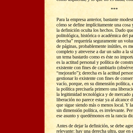
***
Para la empresa anterior, bastante modest
cómo se define implícitamente una cosa 
la definición oculta los hechos. Dado qu
politológica, histórica o académica del p
derecha” requeriría seguramente un vol
de páginas, probablemente inútiles, es me
completo y atreverse a dar un salto a la s
un tema bastardo como es éste no import
es la actitud personal y política de constru
existente con fines de cambiarlo (obsérv
“mejorarlo”); derecha es la actitud person
gestionar lo existente con fines de conser
vacío, porque, en su dimensión política, e
la política precisaría primero una liberac
la legitimidad tecnológica y de mercado
liberación no parece estar ya al alcance d
que sigue siendo más o menos local. Y l
sin dimensión política, es irrelevante. P
ese asunto y quedémonos en la rancia di
Antes de dejar la definición, se debe agre
relevante: hay una derecha ultra, que en