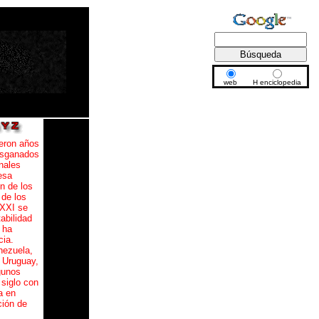
web
H enciclopedia
ueron años
esganados
onales
esa
n de los
 de los
 XXI se
tabilidad
 ha
cia.
nezuela,
, Uruguay,
gunos
 siglo con
a en
ión de