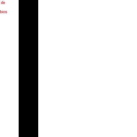
 de
bios