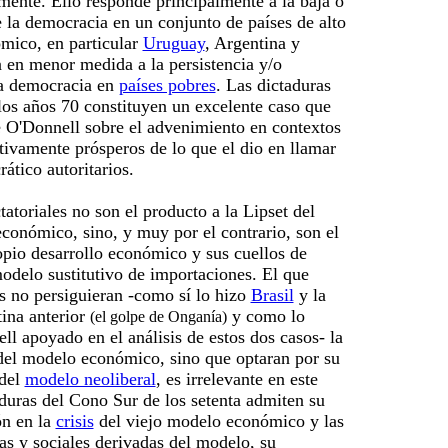
mente. Ello responde principalmente a la baja o
 la democracia en un conjunto de países de alto
ómico, en particular
Uruguay
, Argentina y
 en menor medida a la persistencia y/o
a democracia en
países pobres
. Las dictaduras
los años 70 constituyen un excelente caso que
e O'Donnell sobre el advenimiento en contextos
ivamente prósperos de lo que el dio en llamar
ático autoritarios.
tatoriales no son el producto a la Lipset del
económico, sino, y muy por el contrario, son el
opio desarrollo económico y sus cuellos de
modelo sustitutivo de importaciones. El que
s no persiguieran -como sí lo hizo
Brasil
y la
ina anterior
y como lo
(el golpe de Onganía)
l apoyado en el análisis de estos dos casos- la
del modelo económico, sino que optaran por su
 del
modelo neoliberal
, es irrelevante en este
duras del Cono Sur de los setenta admiten su
ón en la
crisis
del viejo modelo económico y las
cas y sociales derivadas del modelo, su