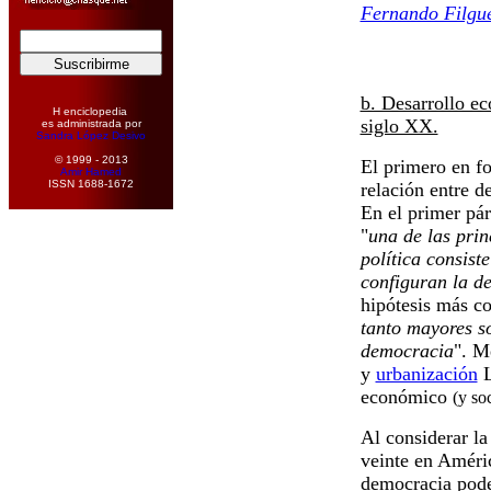
Fernando Filgu
b. Desarrollo e
H enciclopedia
siglo XX.
es administrada por
Sandra López Desivo
© 1999 - 2013
El primero en fo
Amir Hamed
ISSN 1688-1672
relación entre d
En el primer pár
"
una de las prin
política consist
configuran la d
hipótesis más co
tanto mayores s
democracia
". M
y
urbanización
L
económico
(y so
Al considerar la
veinte en Améri
democracia podem