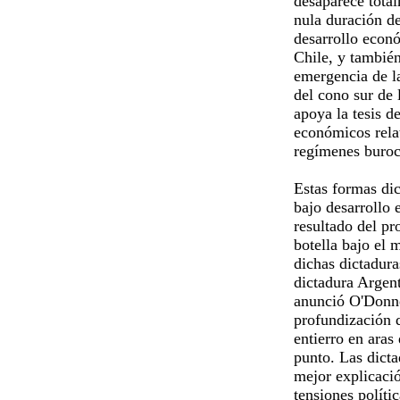
desaparece total
nula duración de
desarrollo econ
Chile, y también
emergencia de l
del cono sur de 
apoya la tesis d
económicos relat
regímenes burocr
Estas formas dic
bajo desarrollo 
resultado del pr
botella bajo el 
dichas dictadura
dictadura Argent
anunció O'Donnel
profundización 
entierro en aras
punto. Las dicta
mejor explicaci
tensiones políti