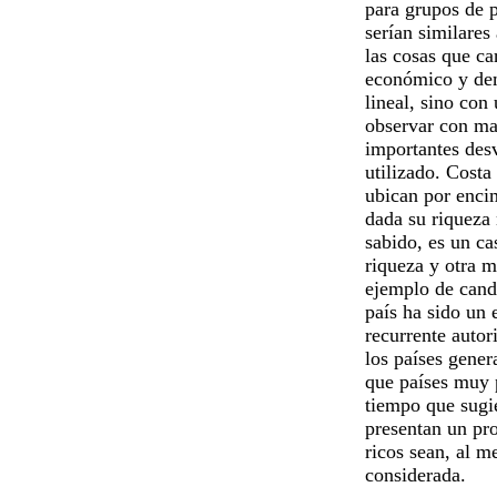
para grupos de p
serían similares 
las cosas que car
económico y dem
lineal, sino con
observar con ma
importantes desv
utilizado. Costa
ubican por enci
dada su riqueza 
sabido, es un ca
riqueza y otra m
ejemplo de cand
país ha sido un 
recurrente autor
los países gener
que países muy p
tiempo que sugie
presentan un pr
ricos sean, al m
considerada.