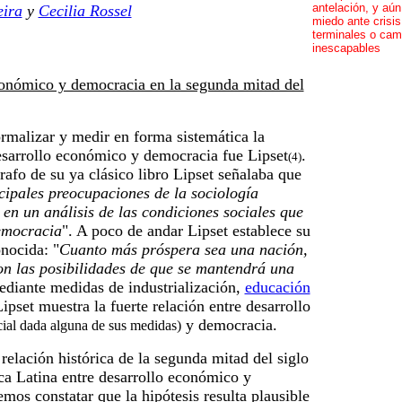
antelación, y aún
eira
y
Cecilia Rossel
miedo ante crisis
terminales o cam
inescapables
conómico y democracia en la segunda mitad del
rmalizar y medir en forma sistemática la
esarrollo económico y democracia fue Lipset
.
(4)
rafo de su ya clásico libro Lipset señalaba que
cipales preocupaciones de la sociología
e en un análisis de las condiciones sociales que
emocracia
". A poco de andar Lipset establece su
nocida: "
Cuanto más próspera sea una nación,
on las posibilidades de que se mantendrá una
ediante medidas de industrialización,
educación
ipset muestra la fuerte relación entre desarrollo
y democracia.
cial dada alguna de sus medidas)
 relación histórica de la segunda mitad del siglo
ca Latina entre desarrollo económico y
os constatar que la hipótesis resulta plausible