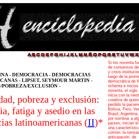
Si los noventa f
de consensos d
y crisis instituci
INA - DEMOCRACIA - DEMOCRACIAS
luego de la prom
ANAS - LIPSET, SEYMOUR MARTIN -
democrática de fi
/POBREZA/EXCLUSIÓN -
ochenta e inicios
noventa, el siglo
inicia con la ines
dad, pobreza y exclusión:
creativa de quien
perdido la pacien
a, fatiga y asedio en las
Bolivia, Perú, Ve
Brasil, Argentina
por nombrar a al
ias latinoamericanas (
II
)*
países, inician el
una característic
común: la sensac
anticipación, de