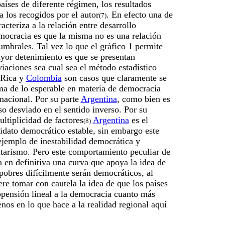
aíses de diferente régimen, los resultados
a los recogidos por el autor
. En efecto una de
(7)
acteriza a la relación entre desarrollo
ocracia es que la misma no es una relación
 umbrales. Tal vez lo que el gráfico 1 permite
yor detenimiento es que se presentan
iaciones sea cual sea el método estadístico
 Rica y
Colombia
son casos que claramente se
ma de lo esperable en materia de democracia
nacional. Por su parte
Argentina
, como bien es
so desviado en el sentido inverso. Por su
ultiplicidad de factores
Argentina
es el
(8)
idato democrático estable, sin embargo este
ejemplo de inestabilidad democrática y
itarismo. Pero este comportamiento peculiar de
a en definitiva una curva que apoya la idea de
obres difícilmente serán democráticos, al
re tomar con cautela la idea de que los países
opensión lineal a la democracia cuanto más
enos en lo que hace a la realidad regional aquí