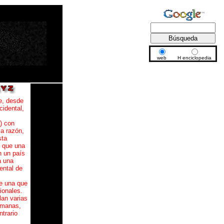
web
H enciclopedia
e, desde
cidental,
) con
sa razón,
sta
 que una
n un país
a una
ental de
e una que
ionales.
an varias
lmanas,
ntrario