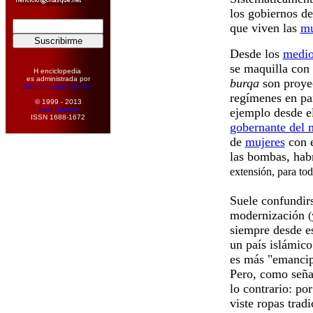
los gobiernos d
que viven las
mu
Desde los
medio
se maquilla con 
H enciclopedia
es administrada por
burqa
son proyec
Sandra López Desivo
regímenes en par
© 1999 - 2013
Amir Hamed
ejemplo desde 
ISSN 1688-1672
gobernante del
de
mujeres
con e
las bombas, habr
extensión, para tod
Suele confundirs
modernización
(
siempre desde e
un país islámico
es más "emancipa
Pero, como seña
lo contrario: po
viste ropas tradi