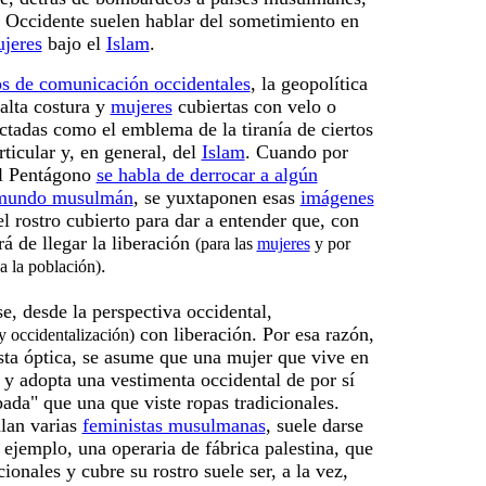
e Occidente suelen hablar del sometimiento en
jeres
bajo el
Islam
.
s de comunicación occidentales
, la geopolítica
alta costura y
mujeres
cubiertas con velo o
tadas como el emblema de la tiranía de ciertos
ticular y, en general, del
Islam
. Cuando por
el Pentágono
se habla de derrocar a algún
 mundo musulmán
, se yuxtaponen esas
imágenes
l rostro cubierto para dar a entender que, con
á de llegar la liberación
(para las
mujeres
y por
.
a la población)
e, desde la perspectiva occidental,
con liberación. Por esa razón,
y occidentalización)
sta óptica, se asume que una mujer que vive en
 y adopta una vestimenta occidental de por sí
da" que una que viste ropas tradicionales.
lan varias
feministas musulmanas
, suele darse
r ejemplo, una operaria de fábrica palestina, que
cionales y cubre su rostro suele ser, a la vez,