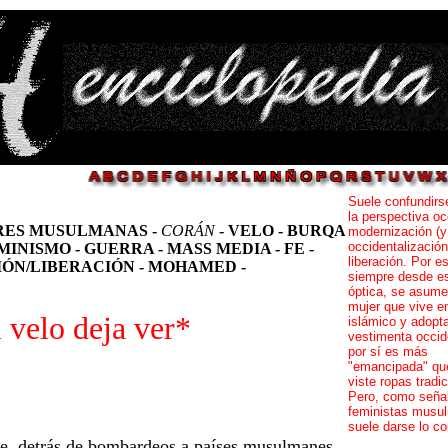
Suele confundirs
la perspectiva oc
ERES MUSULMANAS -
CORÁN
- VELO - BURQA
modernización (y
occidentalización
MINISMO - GUERRA - MASS MEDIA - FE -
liberación. Por e
ÓN/LIBERACIÓN - MOHAMED -
siempre desde e
óptica, se asume
mujer que vive e
 velo deja ver*
islámico y adopt
vestimenta occid
por sí es más
"emancipada" qu
viste ropas tradic
Pero, como señal
feministas musu
suele darse lo co
e, detrás de bombardeos a países musulmanes,