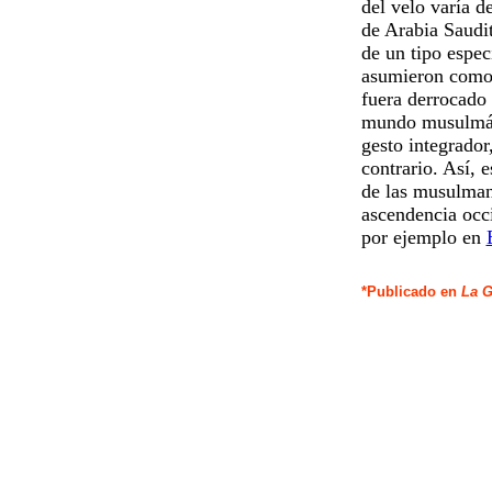
del velo varía d
de Arabia Saudit
de un tipo especi
asumieron como 
fuera derrocado 
mundo musulmán
gesto integrador
contrario. Así, 
de las musulman
ascendencia occi
por ejemplo en
*Publicado en
La G