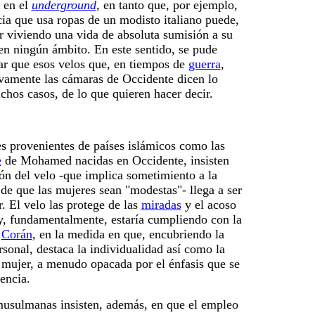
a en el
underground
, en tanto que, por ejemplo,
ia que usa ropas de un modisto italiano puede,
ar viviendo una vida de absoluta sumisión a su
en ningún ámbito. En este sentido, se pude
ar que esos velos que, en tiempos de
guerra
,
vamente las cámaras de Occidente dicen lo
chos casos, de lo que quieren hacer decir.
s provenientes de países islámicos como las
e
de Mohamed nacidas en Occidente, insisten
ón del velo -que implica sometimiento a la
de que las mujeres sean "modestas"- llega a ser
r. El velo las protege de las
miradas
y el acoso
y, fundamentalmente, estaría cumpliendo con la
l
Corán
, en la medida en que, encubriendo la
rsonal, destaca la individualidad así como la
 mujer, a menudo opacada por el énfasis que se
encia.
musulmanas insisten, además, en que el empleo