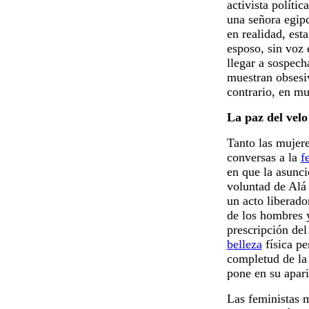
activista polític
una señora egipc
en realidad, est
esposo, sin voz 
llegar a sospech
muestran obsesi
contrario, en mu
La paz del velo
Tanto las mujere
conversas a la
f
en que la asunci
voluntad de Alá 
un acto liberado
de los hombres 
prescripción de
belleza
física pe
completud de la
pone en su apari
Las feministas 