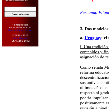
Fernando Filgu
H enciclopedia
es administrada por
3. Dos modelos
Sandra López Desivo
© 1999 - 2013
a.
Uruguay
: el
Amir Hamed
ISSN 1688-1672
i. Una tradición 
contenidos y fin
asignación de r
Como señala M
reforma educativ
descentralizació
sustantivas cont
últimos años se 
respecto al grad
podría impulsar 
positivamente en
revisión a nivel 