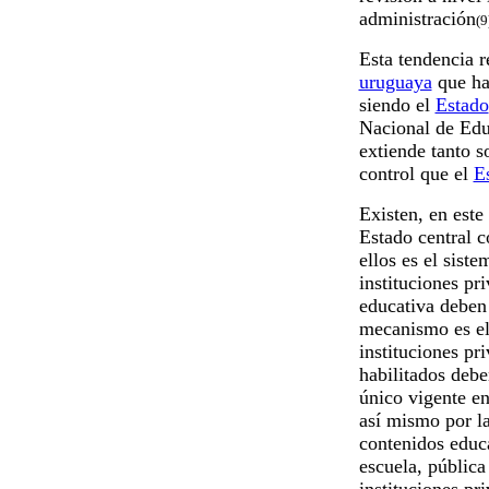
administración
(9
Esta tendencia r
uruguaya
que ha 
siendo el
Estado
Nacional de Ed
extiende tanto s
control que el
E
Existen, en este
Estado central c
ellos es el siste
instituciones pr
educativa deben 
mecanismo es el 
instituciones pr
habilitados deben
único vigente en
así mismo por l
contenidos educa
escuela, pública