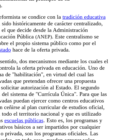
.
)
eformista se condice con la
tradición educativa
sido históricamente de carácter centralizado,
el que decide desde la Administración
ucación Pública
. Este centralismo se
(ANEP)
obre el propio sistema público como por el
stado
hace de la oferta privada.
 sentido, dos mecanismos mediante los cuales el
ontrola la oferta privada en educación. Uno de
ma de "habilitación", en virtud del cual las
ivadas que pretendan ofrecer una propuesta
solicitar autorización al Estado. El segundo
del sistema de "Currícula Única". Para que las
ivadas puedan ejercer como centros educativos
 ceñirse al plan curricular de estudios oficial,
 todo el territorio nacional y que es utilizado
as
escuelas públicas
. Esto es, los programas y
tivos básicos a ser impartidos por cualquier
 o privada, son los programas oficiales. Las