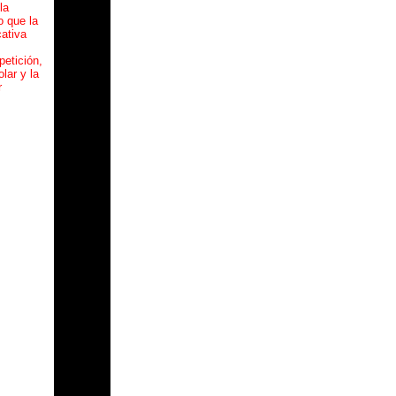
la
to que la
ativa
petición,
lar y la
r