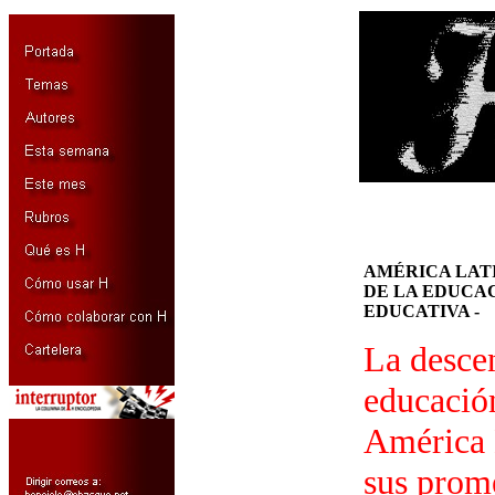
AMÉRICA LATI
DE LA EDUCAC
EDUCATIVA -
La descen
educación
América 
sus prome