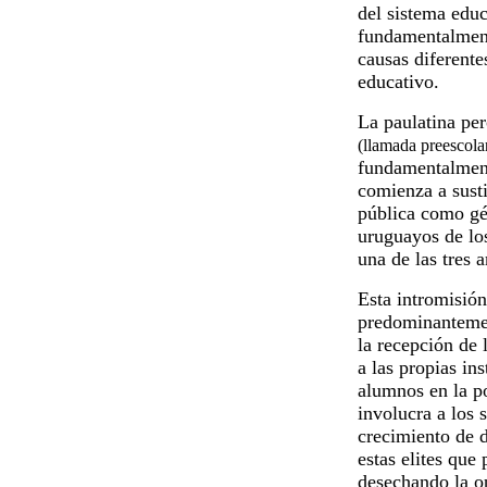
del sistema edu
fundamentalmente
causas diferent
educativo.
La paulatina per
(llamada preescola
fundamentalmente
comienza a susti
pública como gén
uruguayos de lo
una de las tres 
Esta intromisión
predominantemen
la recepción de 
a las propias ins
alumnos en la po
involucra a los 
crecimiento de d
estas elites que
desechando la op