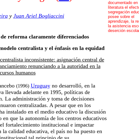
documentado en 
literatura el efec
segregación educ
eira
y
Juan Ariel Bogliaccini
posee sobre el
aprendizaje, la re
la asistencia esco
deserción escola
 de reforma claramente diferenciados
 modelo centralista y el énfasis en la equidad
centralista inconsistente: asignación central de
anciamiento renunciando a la autoridad en la
ecursos humanos
ancebo
Uruguay
no desarrolló, en la
(1996)
a llevada adelante en 1995, políticas de
n. La administración y toma de decisiones
inuaron centralizadas. A pesar que en los
ha instalado en el medio educativo la discusión
o en que la autonomía de los centros educativos
el fortalecimiento institucional e impactar
 la calidad educativa, el país no ha puesto en
institucional tal principio de su