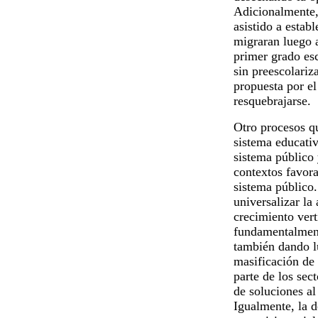
Adicionalmente,
asistido a estab
migraran luego a
primer grado esc
sin preescolariz
propuesta por el
resquebrajarse.
Otro procesos qu
sistema educati
sistema público 
contextos favora
sistema público.
universalizar la
crecimiento vert
fundamentalmente
también dando l
masificación de 
parte de los se
de soluciones al
Igualmente, la d