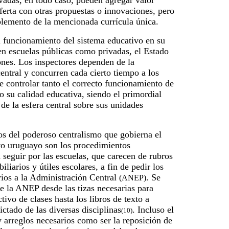
ivadas, en todo caso, pueden agregar valor
ferta con otras propuestas o innovaciones, pero
emento de la mencionada currícula única.
l funcionamiento del sistema educativo en su
en escuelas públicas como privadas, el Estado
ones. Los inspectores dependen de la
entral y concurren cada cierto tiempo a los
 de controlar tanto el correcto funcionamiento de
 su calidad educativa, siendo el primordial
 de la esfera central sobre sus unidades
s del poderoso centralismo que gobierna el
vo uruguayo son los procedimientos
 seguir por las escuelas, que carecen de rubros
liarios y útiles escolares, a fin de pedir los
rios a la Administración Central
. Se
(ANEP)
e la ANEP desde las tizas necesarias para
tivo de clases hasta los libros de texto a
dictado de las diversas disciplinas
. Incluso el
(10)
 arreglos necesarios como ser la reposición de