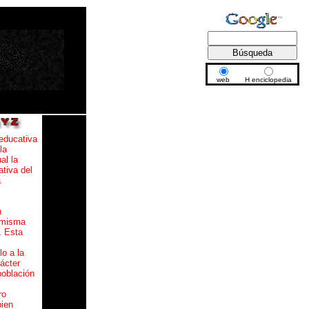
web
H enciclopedia
educativa
la
al la
tiva del
a
n
 misma
. Esta
lo a la
ácter
población
ro
bien