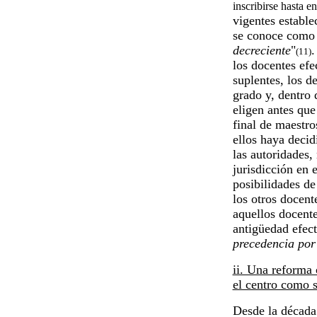
inscribirse hasta e
vigentes establ
se conoce como 
decreciente
"
.
(11)
los docentes efe
suplentes, los d
grado y, dentro 
eligen antes que
final de maestro
ellos haya decid
las autoridades, 
jurisdicción en 
posibilidades de
los otros docent
aquellos docent
antigüedad efect
precedencia por
ii. Una reforma 
el centro como s
Desde la década