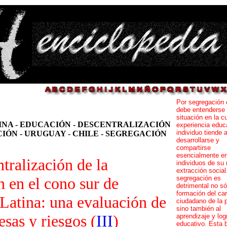
Por segregación 
debe entenderse 
situación en la cu
NA - EDUCACIÓN - DESCENTRALIZACIÓN
experiencia educa
individuo tiende 
IÓN - URUGUAY - CHILE - SEGREGACIÓN
desarrollarse y
compartirse
esencialmente e
tralización de la
individuos de su
extracción social
 en el cono sur de
segregación es
detrimental no só
formación del car
Latina: una evaluación de
ciudadano de la 
sino también al
sas y riesgos (
III
)
aprendizaje y log
educativo. Esta 