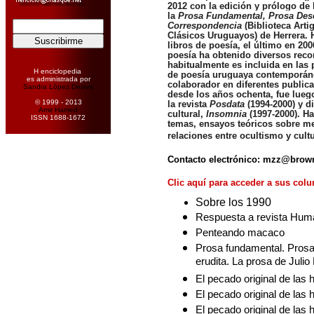
2012 con la edición y prólogo de
la
Prosa Fundamental, Prosa Des
Correspondencia
(Biblioteca Arti
Clásicos Uruguayos) de Herrera.
libros de poesía, el último en 20
poesía ha obtenido diversos rec
habitualmente es incluida en las 
H enciclopedia
de poesía uruguaya
contemporáne
es administrada por
colaborador en diferentes public
Sandra López Desivo
desde los años ochenta, fue lueg
© 1999 - 2013
la revista
Posdata
(1994-2000) y d
Amir Hamed
cultural,
Insomnia
(1997-2000). Ha
ISSN 1688-1672
temas, ensayos teóricos sobre met
relaciones entre ocultismo y cult
Contacto electrónico:
mzz@brown
Clic
aquí para acceder a sus colu
Sobre los 1990
Respuesta a revista Hum
Penteando macaco
Prosa fundamental. Prosa
erudita. La prosa de Julio
El pecado original de las
El pecado original de las 
El pecado original de las 