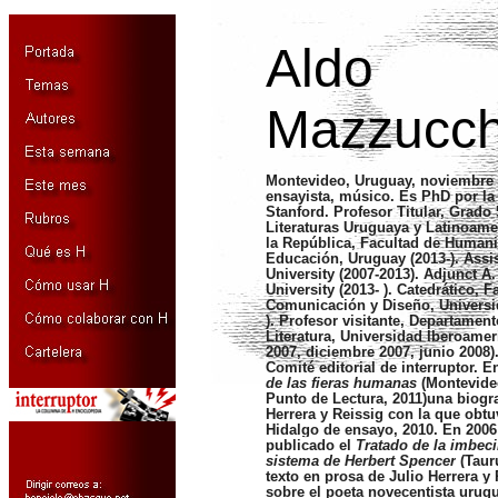
Aldo
Mazzucche
Montevideo, Uruguay, noviembre d
ensayista, músico. Es PhD por la
Stanford. Profesor Titular, Grado
Literaturas Uruguaya y Latinoame
la República, Facultad de Humani
Educación, Uruguay (2013-). Assi
University (2007-2013). Adjunct A
University (2013- ). Catedrático, F
Comunicación y Diseño, Universi
). Profesor visitante, Departament
Literatura, Universidad Iberoamer
2007, diciembre 2007, junio 2008
Comité editorial de interruptor. 
de las fieras humanas
(Montevide
Punto de Lectura, 2011)una biograf
Herrera y Reissig con la que obt
Hidalgo de ensayo, 2010.
En 2006 
publicado el
Tratado de la imbecil
sistema de Herbert Spencer
(Taur
texto en prosa de Julio Herrera y 
sobre el poeta novecentista urug