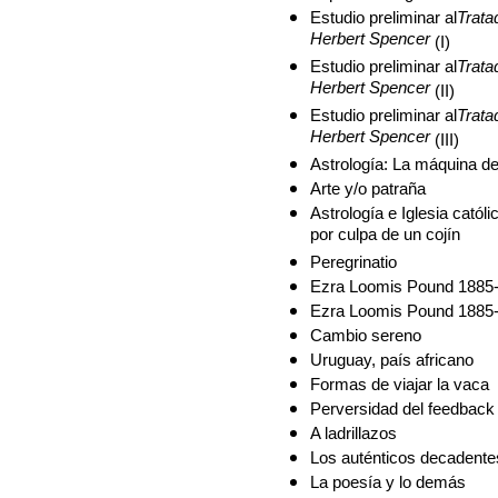
Estudio preliminar al
Trata
Herbert Spencer
(I)
Estudio preliminar al
Trata
Herbert Spencer
(II)
Estudio preliminar al
Trata
Herbert Spencer
(III)
Astrología: La máquina d
Arte y/o patraña
Astrología e Iglesia catól
por culpa de un cojín
Peregrinatio
Ezra Loomis Pound 1885-1
Ezra Loomis Pound 1885-1
Cambio sereno
Uruguay, país africano
Formas de viajar la vaca
Perversidad del feedback
A ladrillazos
Los auténticos decadente
La poesía y lo demás